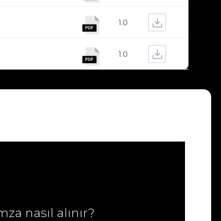
1.0
1.0
mza nasıl alınır?