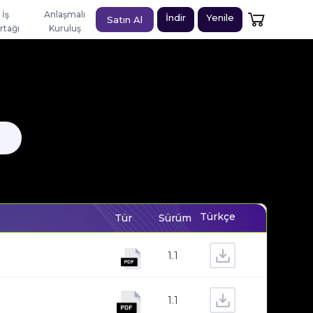
İş
Anlaşmalı
İndir
Yenile
Satın Al
rtağı
Kuruluş
Türkçe
Tür
Sürüm
1.1
1.1