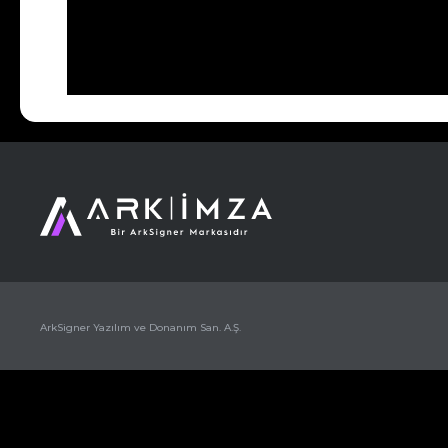
ArkSigner Yazılım ve Donanım San. A.Ş.