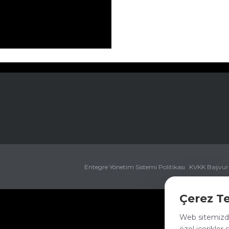
Entegre Yönetim Sistemi Politikası
KVKK Başvu
Çerez Te
Web sitemizde