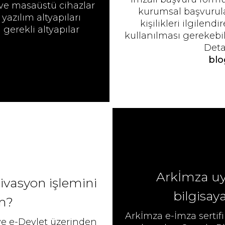
 ve masaüstü cihazlar
kurumsal başvurular
 yazılım altyapıları
kişilikleri ilgilen
 gerekli altyapılar
kullanılması gerekebil
Detay
blo
Arkİmza uy
tivasyon işlemini
bilgisay
im?
Arkİmza e-İmza sertifi
ve e-Devlet üzerinden