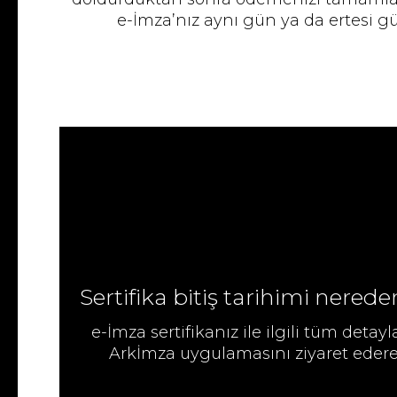
e-İmza’nız aynı gün ya da ertesi gü
Sertifika bitiş tarihimi nered
e-İmza sertifikanız ile ilgili tüm detayl
Arkİmza uygulamasını ziyaret ederek