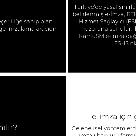
Türkiye’de yasal sınırl
?
belirlenmiş e-İmza, BTK
eçerliliğe sahip olan
Hizmet Sağlayıcı (ES
lge imzalama aracıdır.
huzuruna sunulur. İ
KamuSM e-İmza dağıtı
ESHS ol
e-i̇mza için
ılır?
Geleneksel yöntemlerde
imzalı başvuru formu