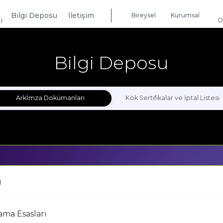
Bilgi Deposu
İletişim
Bireysel
Kurumsal
i
O
Bilgi Deposu
Arkİmza Dokümanları
Kök Sertifikalar ve İptal Listesi
i
ama Esasları