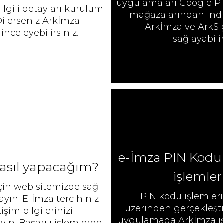
uygulamaları Google Pl
 ilgili detayları kurulum
mağazalarından indi
 Dilerseniz Arkİmza
Arkİmza ve ArkSi
nceleyebilirsiniz.
sağlayabili
e-İmza PIN Kodu 
nasıl yapacağım?
işlemle
için web sitemizde sağ
PIN kodu işlemler
ayın. E-İmza tercihinizi
üzerinden gerçekleştir
tişim bilgilerinizi
uygulamada Arkİmza iş
n. Başarılı işlemlerde