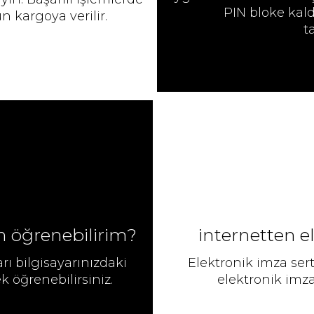
PIN bloke kal
n kargoya verilir.
t
en öğrenebilirim?
i̇nternetten e
arı bilgisayarınızdaki
Elektronik imza sert
 öğrenebilirsiniz.
elektronik imzan