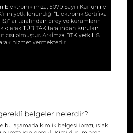
arı Elektronik imza, 5070 Sayılı Kanun ile
’nın yetkilendirdiği “Elektronik Sertifika
HS)”lar tarafından birey ve kurumların
lk olarak TÜBİTAK tarafından kurulan
cısı olmuştur. Arkİmza BTK yetkili 8.
arak hizmet vermektedir.
 gerekli belgeler nelerdir?
 bu aşamada kimlik belgesi ibrazı, ıslak
 e-İmza için gerekli. Kimi durumlarda