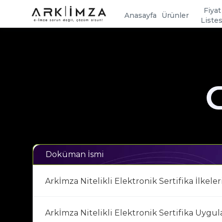
Fiyat
Anasayfa
Ürünler
Listes
Doküman İsmi
Arkİmza Nitelikli Elektronik Sertifika İlkeler
Arkİmza Nitelikli Elektronik Sertifika Uygul