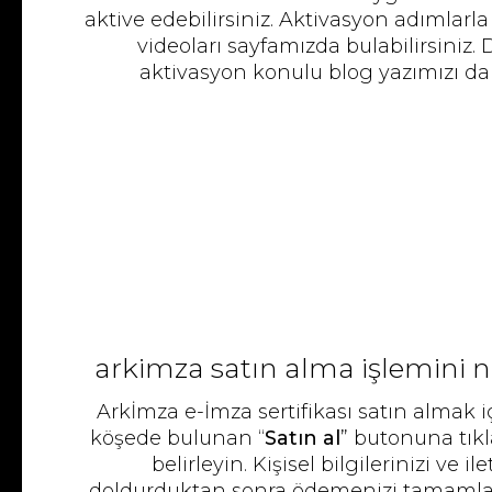
aktive edebilirsiniz. Aktivasyon adımlarla
videoları sayfamızda bulabilirsiniz.
aktivasyon konulu blog yazımızı da i
arki̇mza satın alma işlemini 
Arkİmza e-İmza sertifikası satın almak 
köşede bulunan “
Satın al
” butonuna tıkl
belirleyin. Kişisel bilgilerinizi ve ile
doldurduktan sonra ödemenizi tamamlayı