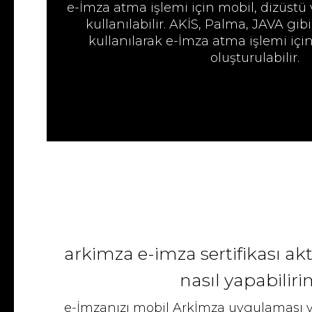
e-İmza atma işlemi için mobil, dizüstü
kullanılabilir. AKİS, Palma, JAVA gibi
kullanılarak e-İmza atma işlemi için
oluşturulabilir.
arki̇mza e-i̇mza sertifikası ak
nasıl yapabilir
e-İmzanızı mobil Arkİmza uygulaması 