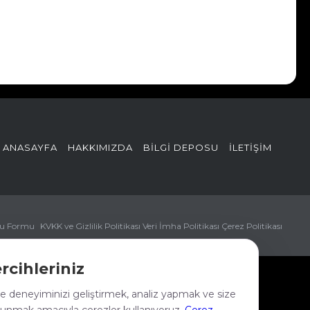
ANASAYFA
HAKKIMIZDA
BİLGİ DEPOSU
İLETİŞİM
ru Formu
KVKK ve Gizlilik Politikası
Veri İmha Politikası
Çerez Politikası
rcihleriniz
 deneyiminizi geliştirmek, analiz yapmak ve size